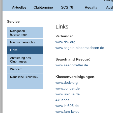
Aktuelles
Clubtermine
SCS 78
Regatta
Aus
Service
Links
Navigation
überspringen
Verbände:
www.dsv.org
Nachrichtenarchiv
www.segeln-niedersachsen.de
Links
Anmietung des
Search and Rescue:
Clubhauses
www.seenotretter.de
Webcam
Klassenvereinigungen:
Nautische Bibliothek
www.dodv.org
www.conger.de
www.uniqua.de
470er.de
www.int505.de
www.fam-kv.de