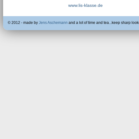
www.lis-klasse.de
© 2012 - made by
Jens Aschemann
and a lot of time and tea...keep sharp look