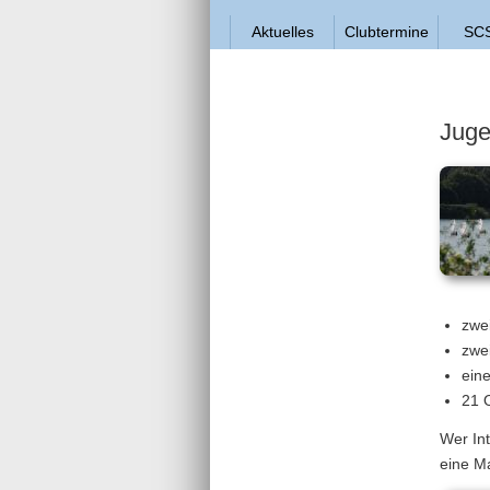
Aktuelles
Clubtermine
SCS
Jug
zwe
zwe
ein
21 
Wer Int
eine Ma