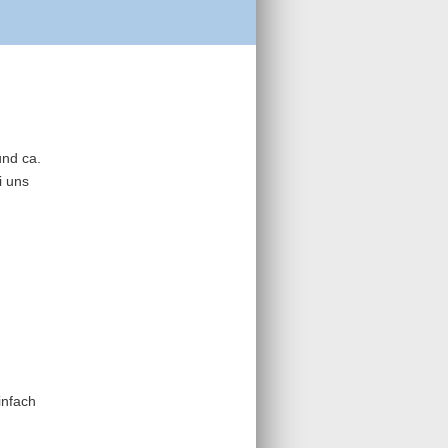
und ca.
i uns
infach