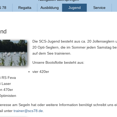
 78
Regatta
Ausbildung
Jugend
Service
end
Die SCS-Jugend besteht aus ca. 20 Jollenseglern 
20 Opti-Seglern, die im Sommer jeden Samstag be
auf dem See trainieren.
Unsere Bootsflotte besteht aus:
vier 420er
i RS Feva
i Laser
en 470er
Optimisten
eresse am Segeln hat oder weitere Information benötigt schreibt uns e
il unter
trainer@scs78.de
.