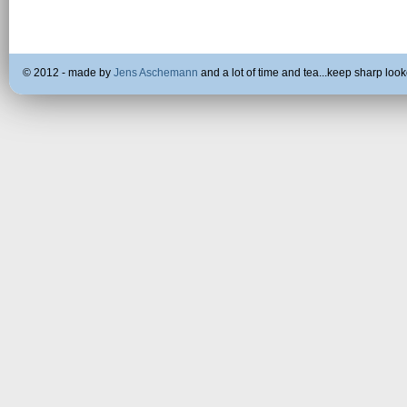
© 2012 - made by
Jens Aschemann
and a lot of time and tea...keep sharp look